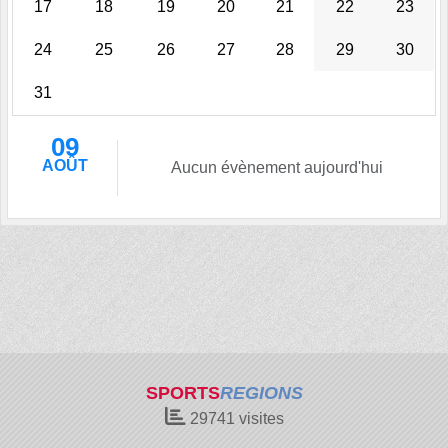
17
18
19
20
21
22
23
24
25
26
27
28
29
30
31
09
AOÛT
Aucun évènement aujourd'hui
SPORTS
REGIONS
29741
visites