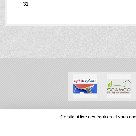
31
SPORTS
REGIONS
Ce site utilise des cookies et vous do
29735
visites