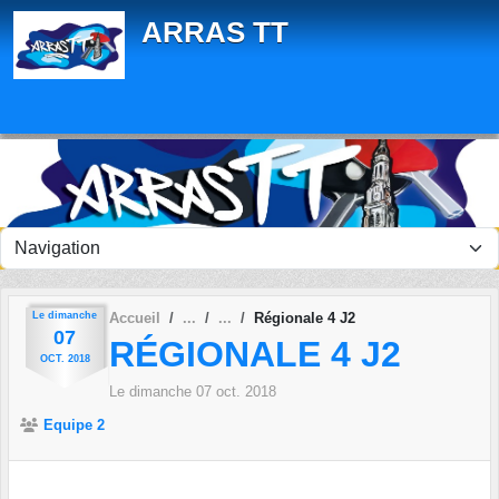
Panneau de gestion des cookies
ARRAS TT
Le
dimanche
Accueil
Régionale 4 J2
07
RÉGIONALE 4 J2
OCT.
2018
Le
dimanche
07
oct.
2018
Equipe 2