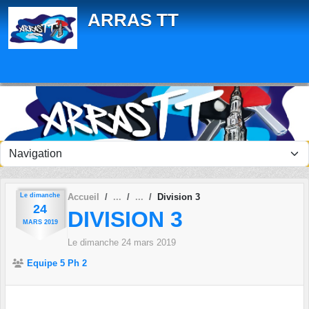
Panneau de gestion des cookies
ARRAS TT
Le
dimanche
Accueil
Division 3
24
DIVISION 3
MARS
2019
Le
dimanche
24
mars
2019
Equipe 5 Ph 2