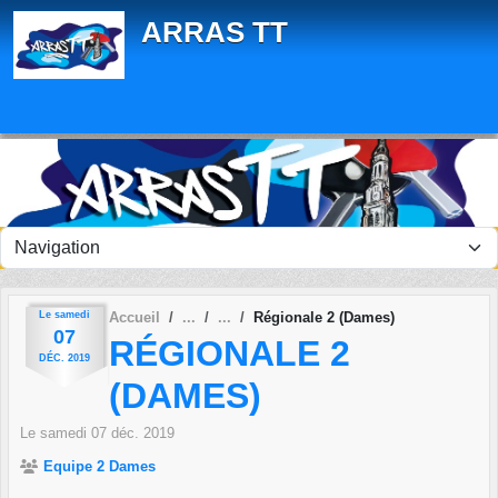
Panneau de gestion des cookies
ARRAS TT
Le
samedi
Accueil
Régionale 2 (Dames)
07
RÉGIONALE 2
DÉC.
2019
(DAMES)
Le
samedi
07
déc.
2019
Equipe 2 Dames