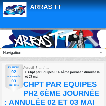
Panneau de gestion des cookies
ARRAS TT
Du
samedi
Accueil
02
Chpt par Equipes PH2 6ème journée : Annulée 02
et 03 mai
au
dimanche
03
CHPT PAR EQUIPES
MAI
2020
PH2 6ÈME JOURNÉE
: ANNULÉE 02 ET 03 MAI