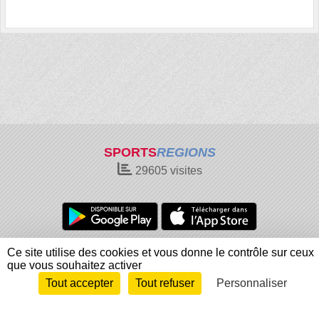
SPORTS
REGIONS
29605
visites
Charte cookies
Gestion des cookies
Ce site utilise des cookies et vous donne le contrôle sur ceux
que vous souhaitez activer
Informations légales
Signaler un contenu inapproprié
Tout accepter
Tout refuser
Personnaliser
Envie de participer ?
Connexion