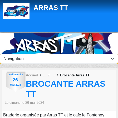
Panneau de gestion des cookies
ARRAS TT
Le
dimanche
Accueil
Brocante Arras TT
26
BROCANTE ARRAS
MAI
2024
TT
Le
dimanche
26
mai
2024
Braderie organisée par Arras TT et le café le Fontenoy