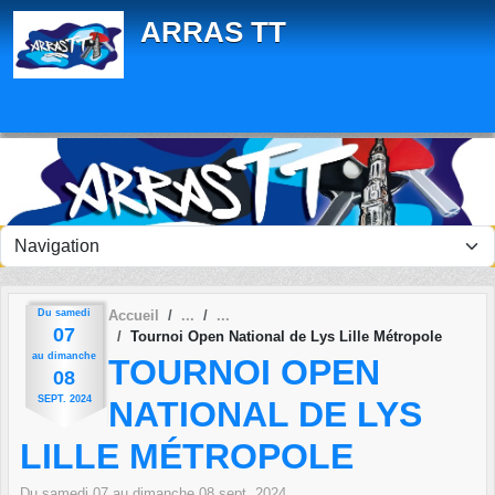
Panneau de gestion des cookies
ARRAS TT
Du
samedi
Accueil
07
Tournoi Open National de Lys Lille Métropole
au
dimanche
TOURNOI OPEN
08
SEPT.
2024
NATIONAL DE LYS
LILLE MÉTROPOLE
Du
samedi
07
au
dimanche
08
sept.
2024