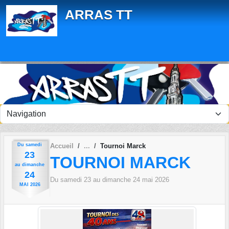
Panneau de gestion des cookies
ARRAS TT
Du
samedi
Accueil
Tournoi Marck
23
TOURNOI MARCK
au
dimanche
24
Du
samedi
23
au
dimanche
24
mai
2026
MAI
2026