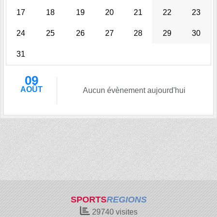
17
18
19
20
21
22
23
24
25
26
27
28
29
30
31
09
AOÛT
Aucun évènement aujourd'hui
SPORTS
REGIONS
29740
visites