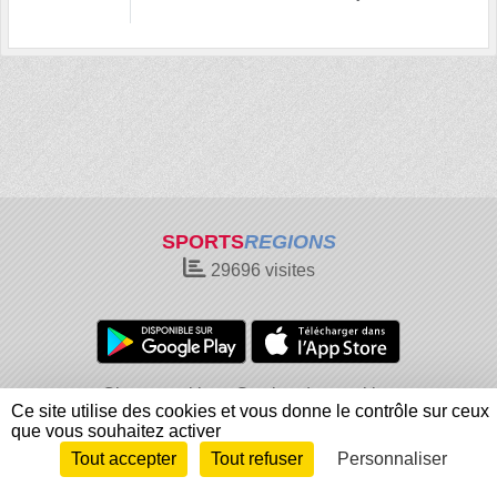
SPORTS
REGIONS
29696
visites
Charte cookies
Gestion des cookies
Ce site utilise des cookies et vous donne le contrôle sur ceux
Informations légales
Signaler un contenu inapproprié
que vous souhaitez activer
Tout accepter
Tout refuser
Personnaliser
Envie de participer ?
Connexion