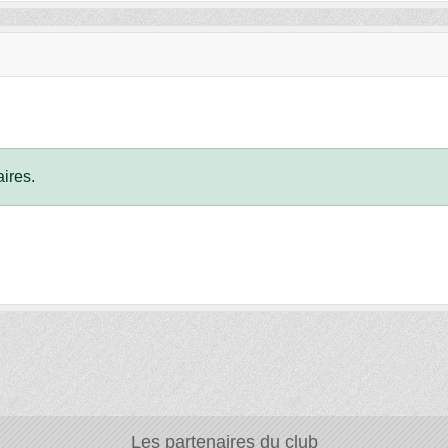
ires.
Les partenaires du club