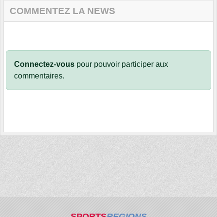
COMMENTEZ LA NEWS
Connectez-vous
pour pouvoir participer aux
commentaires.
SPORTS
REGIONS