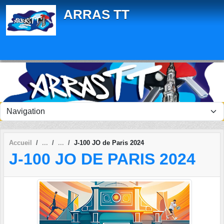
Panneau de gestion des cookies
ARRAS TT
Accueil
J-100 JO de Paris 2024
J-100 JO DE PARIS 2024