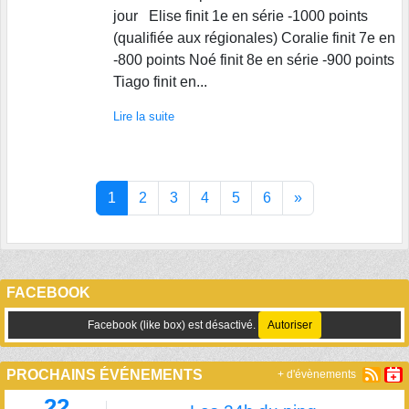
jour Elise finit 1e en série -1000 points
(qualifiée aux régionales) Coralie finit 7e en
-800 points Noé finit 8e en série -900 points
Tiago finit en...
Lire la suite
1
2
3
4
5
6
»
FACEBOOK
Facebook (like box) est désactivé.
Autoriser
PROCHAINS ÉVÉNEMENTS
+ d'évènements
22