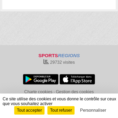
SPORTS
REGIONS
29732
visites
Charte cookies
Gestion des cookies
Informations légales
Signaler un contenu inapproprié
Ce site utilise des cookies et vous donne le contrôle sur ceux
que vous souhaitez activer
Tout accepter
Tout refuser
Personnaliser
Envie de participer ?
Connexion