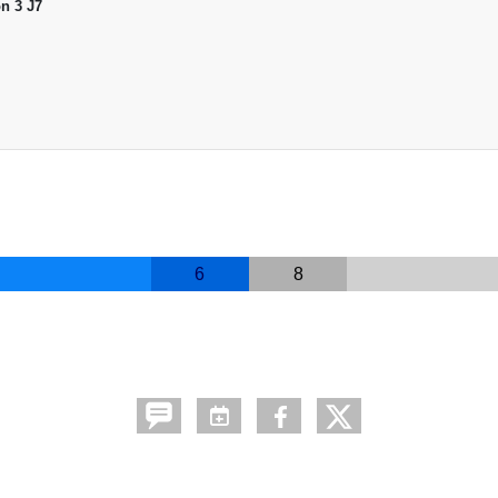
on 3 J7
6
8