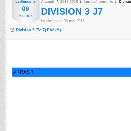
Accueil
2017-2018
Les évènements
Divisi
Le
dimanche
06
DIVISION 3 J7
MAI
2018
Le
dimanche
06
mai
2018
Division 3 (Eq 7) Ph2 (M)
ARRAS 7