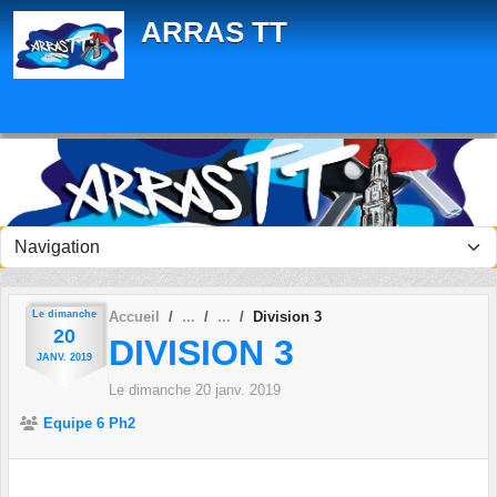
Panneau de gestion des cookies
ARRAS TT
Le
dimanche
Accueil
Division 3
20
DIVISION 3
JANV.
2019
Le
dimanche
20
janv.
2019
Equipe 6 Ph2