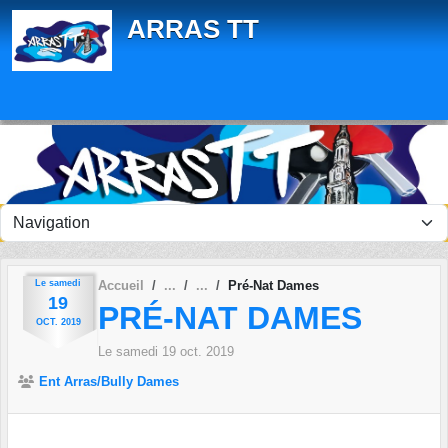
Panneau de gestion des cookies
ARRAS TT
Le
samedi
Accueil
Pré-Nat Dames
19
PRÉ-NAT DAMES
OCT.
2019
Le
samedi
19
oct.
2019
Ent Arras/Bully Dames