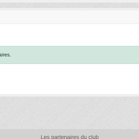
ires.
Les partenaires du club